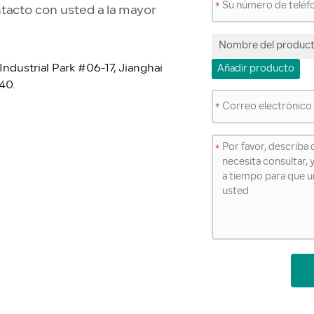
*
tacto con usted a la mayor
Nombre del produc
dustrial Park #06-17, Jianghai
Añadir producto
40.
*
*