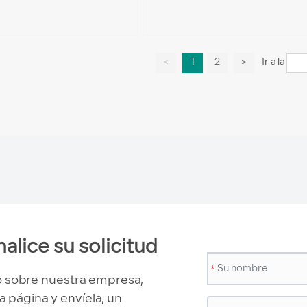
<
1
2
>
Ir a la
alice su solicitud
*
o sobre nuestra empresa,
a página y envíela, un