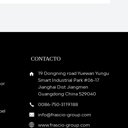
CONTACTO
19 Dongning road Yuewan Yungu
Smart Industrial Park #06-17
sor
Jianghai Dist Jiangmen
Guangdong China 529040
0086-750-3119188
pel
info@frascio-group.com
www.frascio-group.com